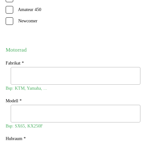
Amateur 450
Newcomer
Motorrad
Fabrikat *
Bsp: KTM, Yamaha, ...
Modell *
Bsp: SX65, KX250F
Hubraum *