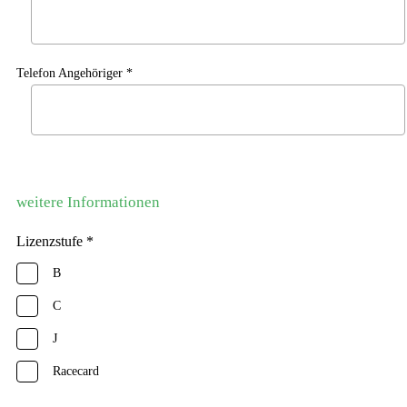
Telefon Angehöriger *
weitere Informationen
Lizenzstufe *
B
C
J
Racecard